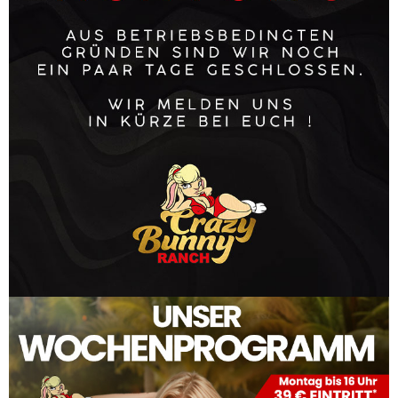
Angaben zur Berufs­haftpflicht­
versicherung
Name und Sitz des Versicherers:
AXA Versicherung
Geltungsraum der Versicherung:
Deutschland
Redaktionell verantwortlich
A. Badiu
EU-Streitschlichtung
Die Europäische Kommission stellt eine Plattform
zur Online-Streitbeilegung (OS) bereit:
https://ec.europa.eu/consumers/odr/
.
Unsere E-Mail-Adresse finden Sie oben im