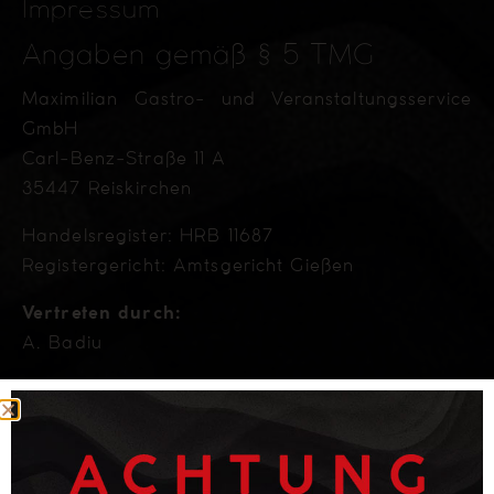
Impressum
Angaben gemäß § 5 TMG
Maximilian Gastro- und Veranstaltungsservice
GmbH
Carl-Benz-Straße 11 A
35447 Reiskirchen
Handelsregister: HRB 11687
Registergericht: Amtsgericht Gießen
Vertreten durch:
A. Badiu
Kontakt
Telefon: +49 151 5656 4546
E-Mail:
info@crazy-bunny-ranch.de