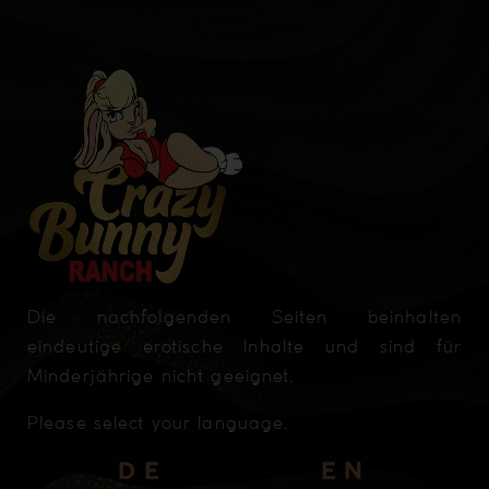
Die nachfolgenden Seiten beinhalten
eindeutige erotische Inhalte und sind für
Minderjährige nicht geeignet.
DATENSC
Please select your language.
D
E
E
N