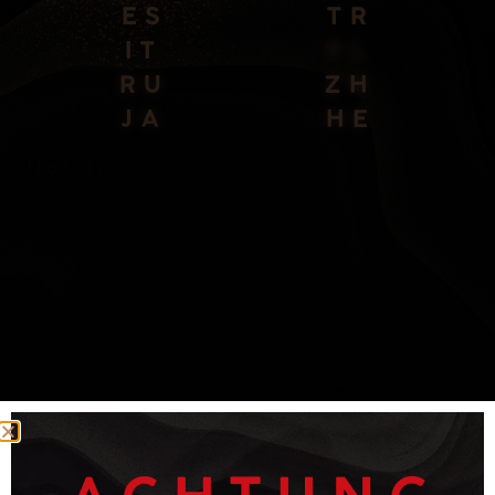
E
S
T
R
I
T
P
L
RU
ZH
JA
HE
polski